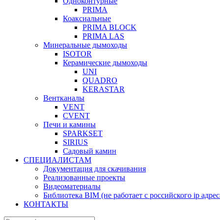
Одноконтурные
PRIMA
Коаксиальные
PRIMA BLOCK
PRIMA LAS
Минеральные дымоходы
ISOTOR
Керамические дымоходы
UNI
QUADRO
KERASTAR
Вентканалы
VENT
CVENT
Печи и камины
SPARKSET
SIRIUS
Садовый камин
СПЕЦИАЛИСТАМ
Документация для скачивания
Реализованные проекты
Видеоматериалы
Библиотека BIM
(не работает с российского ip адрес
КОНТАКТЫ